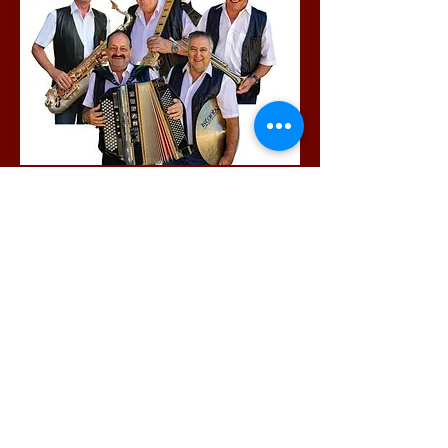
© 2021 by Gino Boys - P.
Schönbächler