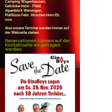
Camping Wagenhausen,
Getränke Hahn - Ffeld,
Alpenblick Weiningen,
Plättlizoo Feld , Hirschen Horn (D),
usw.
Also unsere Termine werden immer auf
der Webseite stehen.
Reservationen können auf der
Kontaktseite eingetragen
werden.