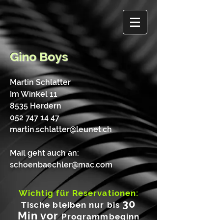
Gino Boys
Martin Schlatter
Im Winkel 11
8535 Herdern
052 747 14 47
martin.schlatter@leunet.ch
Mail geht auch an:
schoenbaechler@mac.com
Wichtig für Reservationen:
30
Tische bleiben nur bis
Min vor
Programmbeginn